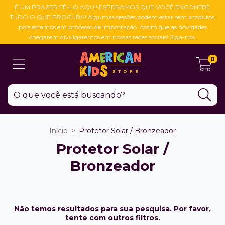
É UM PRAZER TÊ-LO AQUI! ESPERAMOS QUE VOCÊ ENCONTRE
TUDO O QUE PROCURA! Algumas sessões podem estar sem produtos,
pois estamos em processo de importação. Assim que as novidades
chegarem divulgaremos em nossas redes sociais! Siga-nos.
0
Início
>
Protetor Solar / Bronzeador
Protetor Solar /
Bronzeador
Não temos resultados para sua pesquisa. Por favor,
tente com outros filtros.