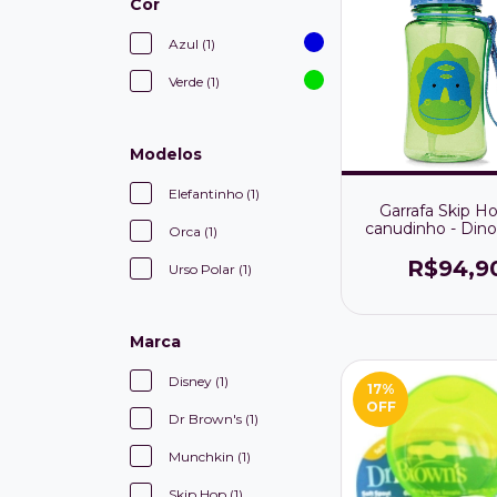
Cor
Azul (1)
Verde (1)
Modelos
Elefantinho (1)
Garrafa Skip H
canudinho - Din
Orca (1)
R$94,9
Urso Polar (1)
Marca
Disney (1)
17
%
OFF
Dr Brown's (1)
Munchkin (1)
Skip Hop (1)