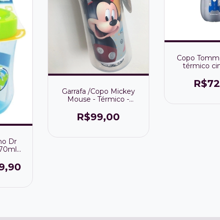
Copo Tomme
térmico c
canudo abr
12m+ 2
R$72
Garrafa /Copo Mickey
Mouse - Térmico -
(266ml) 12m+
R$99,00
ho Dr
270ml
a
to
9,90