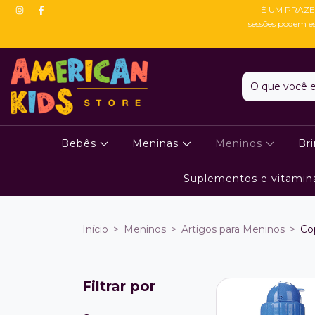
É UM PRAZE
sessões podem e
Bebês
Meninas
Meninos
Br
Suplementos e vitamin
Início
>
Meninos
>
Artigos para Meninos
>
Co
Filtrar por