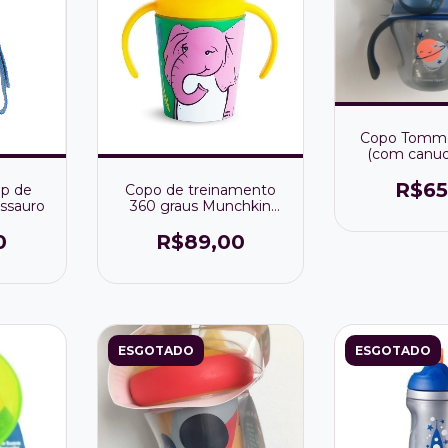
Copo Tomme
(com canud
fecha) com
150ml (sist
R$65
op de
Copo de treinamento
ossauro
360 graus Munchkin
ELEFANTE / BALEIA /
URSO POLAR
0
R$89,00
SELECIONE O
DESEJADO
ESGOTADO
ESGOTADO