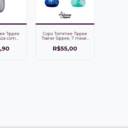
e Tippee
Copo Tommee Tippee
inza com
Trainer Sippee, 7 meses
e e fecha
ou mais. (Valor Unitário)
60ml
,90
R$55,00