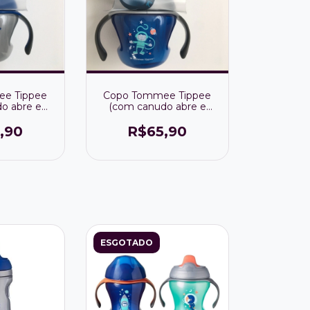
e Tippee
Copo Tommee Tippee
o abre e
(com canudo abre e
 alça 6m+
fecha) com alça 6m+
ema solar)
150ml (Astronauta)
,90
R$65,90
ESGOTADO