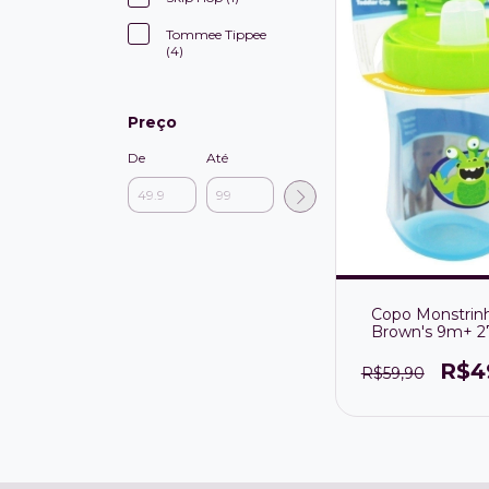
Tommee Tippee
(4)
Preço
De
Até
Copo Monstrin
Brown's 9m+ 
com válvul
antivazamen
R$4
R$59,90