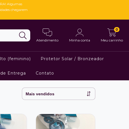
RA! Algumas
vidades chegarem
0
Atendimento
Minha conta
Meu carrinho
lto (feminino)
Protetor Solar / Bronzeador
 de Entrega
Contato