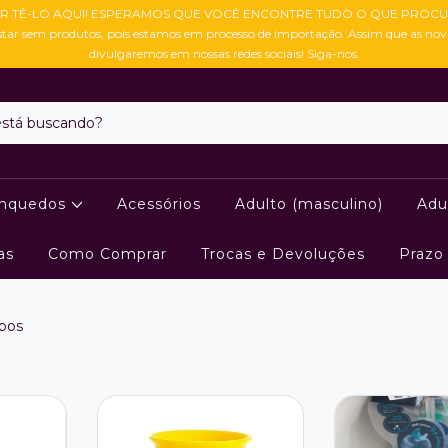
R TÊ-LO AQUI! ESPERAMOS QUE VOCÊ ENCONTRE TUDO O QUE PROCU
star sem produtos, pois estamos em processo de importação. Assim que as no
divulgaremos em nossas redes sociais! Siga-nos.
inquedos
Acessórios
Adulto (masculino)
Adu
as
Como Comprar
Trocas e Devoluções
Prazo
pos