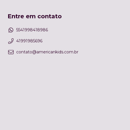
Entre em contato
5541998418986
41991985696
contato@americankids.com.br