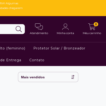
RA! Algumas
vidades chegarem
0
Atendimento
Minha conta
Meu carrinho
lto (feminino)
Protetor Solar / Bronzeador
 de Entrega
Contato