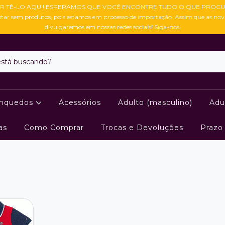
R TÊ-LO AQUI! ESPERAMOS QUE VOCÊ ENCONTRE TUDO O QUE PROCU
star sem produtos, pois estamos em processo de importação. Assim que as no
divulgaremos em nossas redes sociais! Siga-nos.
inquedos
Acessórios
Adulto (masculino)
Adu
as
Como Comprar
Trocas e Devoluções
Prazo