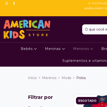
É UM PRAZE
sessões podem e
Bebês
Meninas
Meninos
Br
Suplementos e vitamin
Início
>
Meninos
>
Moda
>
Polos
Filtrar por
ESGOTADO