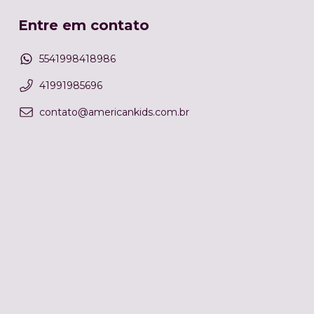
Entre em contato
5541998418986
41991985696
contato@americankids.com.br