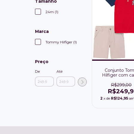
Tamanho
24m (1)
Marca
Tommy Hilfiger (1)
Preço
Conjunto To
De
Até
Hilfiger com c
polo e shorts de
R$299,00
R$249,
2
x de
R$124,95
se