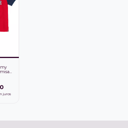
mmy
amisa
 sarja
90
m juros