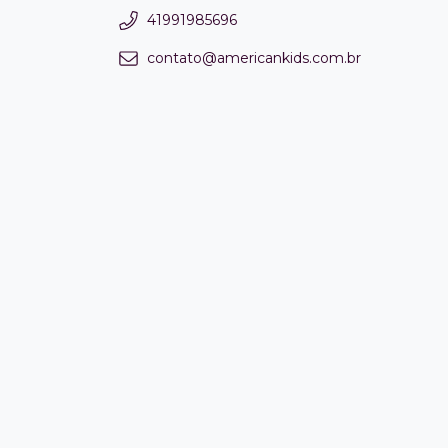
41991985696
contato@americankids.com.br