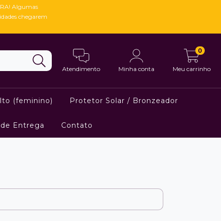
RA! Algumas
vidades chegarem
0
Atendimento
Minha conta
Meu carrinho
lto (feminino)
Protetor Solar / Bronzeador
 de Entrega
Contato