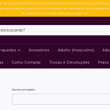
R TÊ-LO AQUI! ESPERAMOS QUE VOCÊ ENCONTRE TUDO O QUE PROCU
star sem produtos, pois estamos em processo de importação. Assim que as no
divulgaremos em nossas redes sociais! Siga-nos.
inquedos
Acessórios
Adulto (masculino)
Adu
as
Como Comprar
Trocas e Devoluções
Prazo
Nome completo