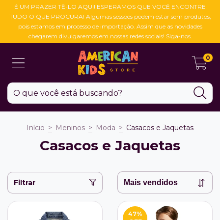
É UM PRAZER TÊ-LO AQUI! ESPERAMOS QUE VOCÊ ENCONTRE
TUDO O QUE PROCURA! Algumas sessões podem estar sem produtos,
pois estamos em processo de importação. Assim que as novidades
chegarem divulgaremos em nossas redes sociais! Siga-nos.
0
Início
>
Meninos
>
Moda
>
Casacos e Jaquetas
Casacos e Jaquetas
Filtrar
47
%