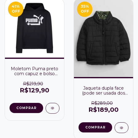
41
%
35
%
OFF
OFF
Moletom Puma preto
com capuz e bolso
canguru
R$219,90
Jaqueta dupla face
R$129,90
(pode ser usada dos
dois lados) - Gap
R$289,00
COMPRAR
R$189,00
COMPRAR