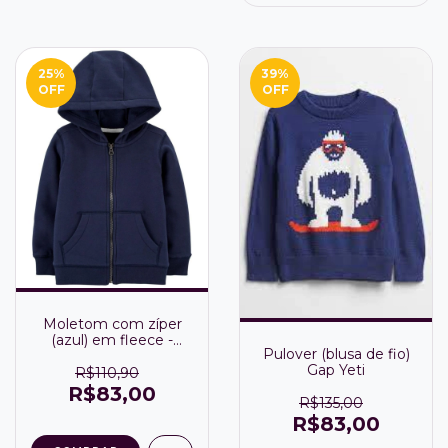
25
%
39
%
OFF
OFF
Moletom com zíper
(azul) em fleece -
Pulover (blusa de fio)
Carter's
Gap Yeti
R$110,90
R$83,00
R$135,00
R$83,00