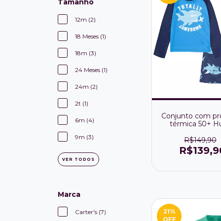
Tamanho
12m (2)
18 Meses (1)
18m (3)
24 Meses (1)
24m (2)
2t (1)
Conjunto com pr
6m (4)
térmica 50+ Hu
Shark
9m (3)
R$149,90
R$139,9
VER TODOS
Marca
21
%
Carter's (7)
OFF