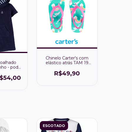
Chinelo Carter's com
oalhado
elástico atrás TAM 19
inho - pode
BRASIL 13 cm sola
omo roupão
R$49,90
$54,00
ESGOTADO