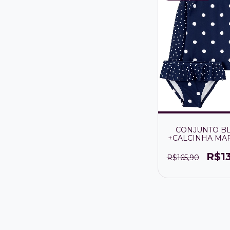
CONJUNTO B
+CALCINHA MA
COM BOLIN
MENINA FPS 
R$1
R$165,90
(proteçãp térm