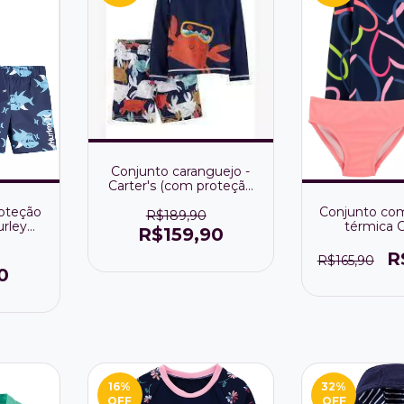
Conjunto caranguejo -
Carter's (com proteção
solar 50+)
oteção
Conjunto co
R$189,90
rley
térmica C
R$159,90
coraç
R
R$165,90
0
16
%
32
%
OFF
OFF