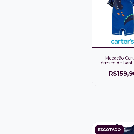
Macacão Cart
Térmico de ban
Proteção UV FP
Dinossaur
R$159,9
ESGOTADO