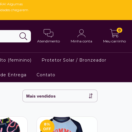
RA! Algumas
vidades chegarem
0
Atendimento
Minha conta
Meu carrinho
lto (feminino)
Protetor Solar / Bronzeador
 de Entrega
Contato
8
%
OFF