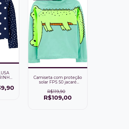
LUSA
RINHO
Camiseta com proteção
HAS
solar FPS 50 jacaré
50+
Carter's
39,90
ica)
R$119,90
R$109,00