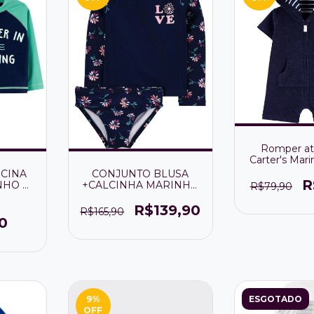
Romper at
Carter's Mar
ser usado c
SCINA
CONJUNTO BLUSA
R
NHO E
+CALCINHA MARINHO
R$79,90
TOR DE
FLORAL MENINA FPS
 50+
50+ (proteção térmica)
R$139,90
R$165,90
0
9
%
ESGOTADO
OFF