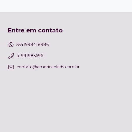
Entre em contato
5541998418986
41991985696
contato@americankids.com.br