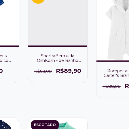
er's
Shorts/Bermuda
ho com
OshKosh - de Banho
S 50+
Tubarão com Proteção
o
UV FPS50+
0
R$89,90
Romper at
R$99,00
Carter's Bra
ser usado c
R
R$88,00
ESGOTADO