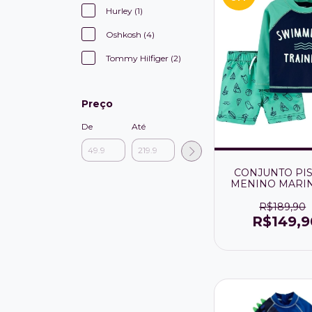
Hurley (1)
Oshkosh (4)
Tommy Hilfiger (2)
Preço
De
Até
CONJUNTO PI
MENINO MARI
VERDE COM FA
PROTEÇÃO FPS
R$189,90
R$149,9