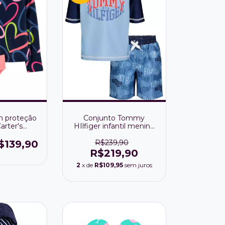
Conjunto Tommy
m proteção
HIlfiger infantil menino
arter's
com proteção térmica
ões
R$239,90
$139,90
R$219,90
2
x de
R$109,95
sem juros