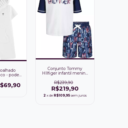
Conjunto Tommy
oalhado
HIlfiger infantil menino
nco - pode
com proteção térmica
omo roupão
R$239,90
$69,90
R$219,90
2
x de
R$109,95
sem juros