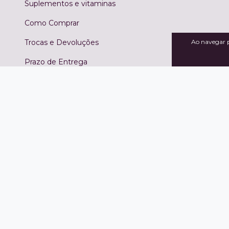
Suplementos e vitaminas
Como Comprar
Trocas e Devoluções
Ao navegar p
Prazo de Entrega
Contato
Meios de pagamento
Copyright American Kids - 40.039.496/0001-21 - 2026. Todos os direit