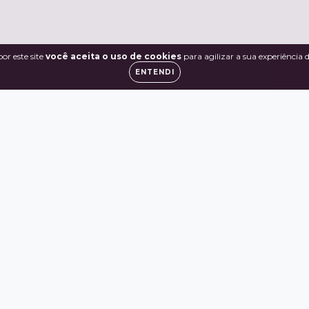
or este site
você aceita o uso de cookies
para agilizar a sua experiência
ENTENDI
os reservados.