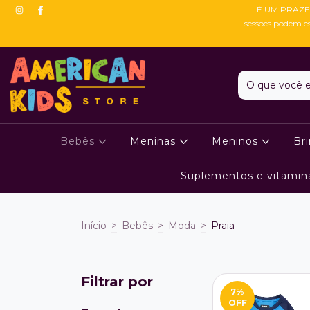
É UM PRAZE
sessões podem e
Bebês
Meninas
Meninos
Br
Suplementos e vitamin
Início
>
Bebês
>
Moda
>
Praia
Filtrar por
7
%
OFF