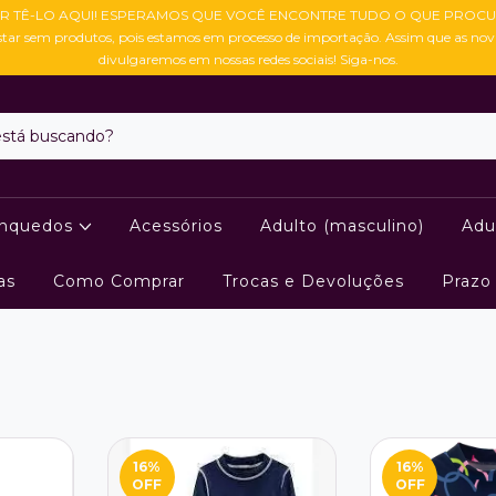
R TÊ-LO AQUI! ESPERAMOS QUE VOCÊ ENCONTRE TUDO O QUE PROCU
star sem produtos, pois estamos em processo de importação. Assim que as no
divulgaremos em nossas redes sociais! Siga-nos.
inquedos
Acessórios
Adulto (masculino)
Adu
as
Como Comprar
Trocas e Devoluções
Prazo
16
%
16
%
OFF
OFF