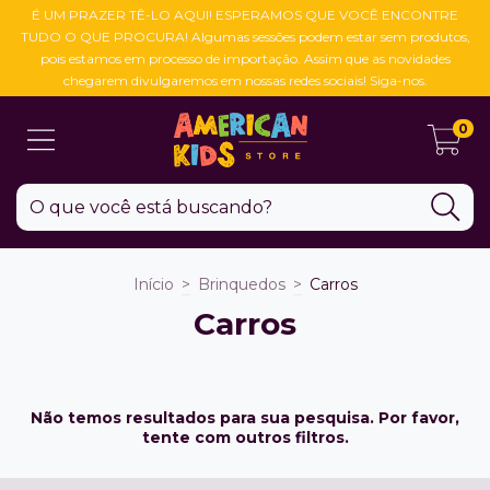
É UM PRAZER TÊ-LO AQUI! ESPERAMOS QUE VOCÊ ENCONTRE
TUDO O QUE PROCURA! Algumas sessões podem estar sem produtos,
pois estamos em processo de importação. Assim que as novidades
chegarem divulgaremos em nossas redes sociais! Siga-nos.
0
Início
>
Brinquedos
>
Carros
Carros
Não temos resultados para sua pesquisa. Por favor,
tente com outros filtros.