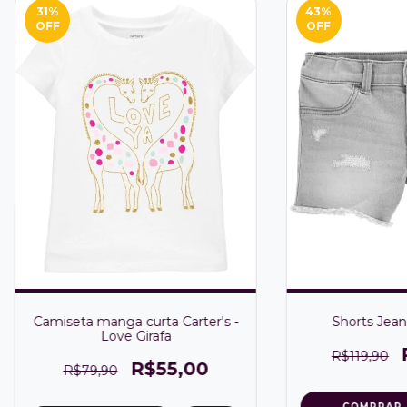
31
%
43
%
OFF
OFF
Camiseta manga curta Carter's -
Shorts Jean
Love Girafa
R$119,90
R$55,00
R$79,90
COMPRAR