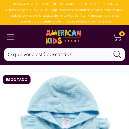
É UM PRAZER TÊ-LO AQUI! ESPERAMOS QUE VOCÊ ENCONTRE
TUDO O QUE PROCURA! Algumas sessões podem estar sem produtos,
pois estamos em processo de importação. Assim que as novidades
chegarem divulgaremos em nossas redes sociais! Siga-nos.
0
ESGOTADO